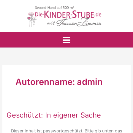
Zum
S
Inhalt
u
springen
c
h
e
n
Autorenname: admin
Geschützt: In eigener Sache
Geschützt:
In
eigener
Dieser Inhalt ist passwortgeschützt. Bitte gib unten das